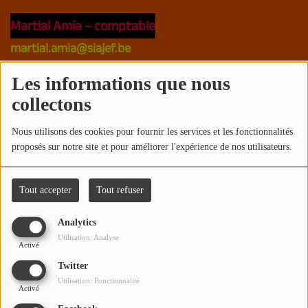
Martial Amia
– comptable
martial.amia@siajef.be
Les informations que nous
Pierre-Nicolas Bourcier
– assistant administratif
collectons
et animateur
pierrenicolas.bourcier@revers.be
Nous utilisons des cookies pour fournir les services et les fonctionnalités
proposés sur notre site et pour améliorer l'expérience de nos utilisateurs.
Maud Senden
– coordinatrice et animatrice
Tout accepter
Tout refuser
maud.senden@revers.be
Analytics
Utilisation: Analyse
Véronique Renier
, animatrice
Activé
veronique.renier@revers.be
Twitter
Utilisation: Fonctionnalité
Activé