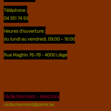
RADIO REVERS
Téléphone
:
04 351 74 93
LE REGARD DU NORD
Heures d’ouverture
:
du lundi au vendredi, 09:00 – 16:00
Rue Maghin 76-78 - 4000 Liège
Cécile Mormont
– directrice
cecile.mormont@perso.be