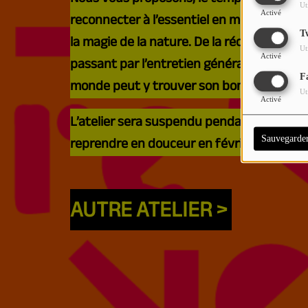
Ut
reconnecter à l’essentiel en mettant les m
Activé
T
la magie de la nature. De la récolte de grai
Ut
passant par l’entretien général du potager
Activé
F
monde peut y trouver son bonheur !
Ut
Activé
L’atelier sera suspendu pendant la périod
reprendre en douceur en février.
Sauvegarde
AUTRE ATELIER >