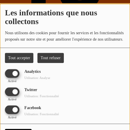
RADIO REVERS
Les informations que nous
collectons
LE REGARD DU NORD
Nous utilisons des cookies pour fournir les services et les fonctionnalités
proposés sur notre site et pour améliorer l'expérience de nos utilisateurs.
Oups, vous avez
rencontré une
Tout accepter
Tout refuser
erreur.
Analytics
Utilisation: Analyse
Activé
Il semble que la page que vous recherchez n’existe
plus.
Twitter
Utilisation: Fonctionnalité
Activé
Facebook
Utilisation: Fonctionnalité
Activé